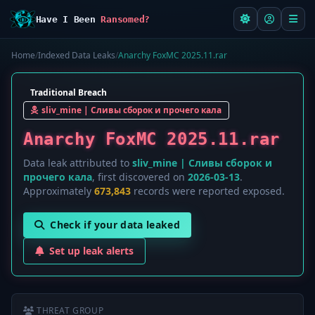
Have I Been
Ransomed?
Home
/
Indexed Data Leaks
/
Anarchy FoxMC 2025.11.rar
Traditional Breach
sliv_mine | Сливы сборок и прочего кала
Anarchy FoxMC 2025.11.rar
Data leak attributed to
sliv_mine | Сливы сборок и
прочего кала
, first discovered on
2026-03-13
.
Approximately
673,843
records were reported exposed.
Check if your data leaked
Set up leak alerts
THREAT GROUP