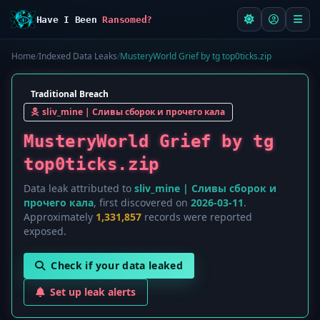
Have I Been
Ransomed?
Home
/
Indexed Data Leaks
/
MusteryWorld Grief by tg top0ticks.zip
Traditional Breach
sliv_mine | Сливы сборок и прочего кала
MusteryWorld Grief by tg
top0ticks.zip
Data leak attributed to
sliv_mine | Сливы сборок и
прочего кала
, first discovered on
2026-03-11
.
Approximately
1,331,857
records were reported
exposed.
Check if your data leaked
Set up leak alerts